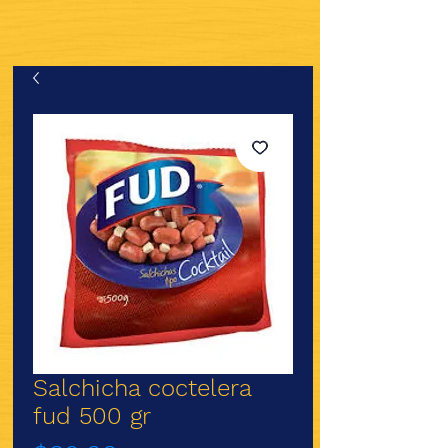
Salchicha coctelera
fud 500 gr