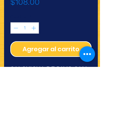
Precio
$108.00
Cantidad
*
Agregar al carrito
SALCHICHA DE PAVO SAN
RAFAEL A GRANEL
¿Quieres ver lo nuevo y
recetas?
¡SÍGUENOS!