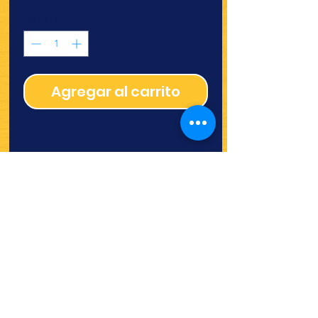
Cantidad
*
Agregar al carrito
¿Quieres ver lo nuevo y
recetas?
¡SÍGUENOS!