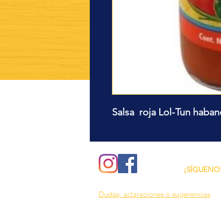
Salsa roja Lol-Tun haba
¿Quieres ver lo nuev
recetas?
¡SÍGUENO
Dudas, aclaraciones o sugerencias