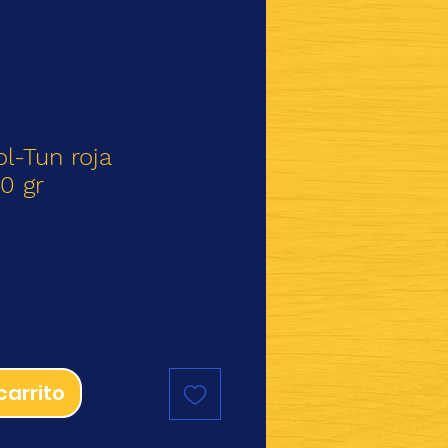
ol-Tun roja
0 gr
io
carrito