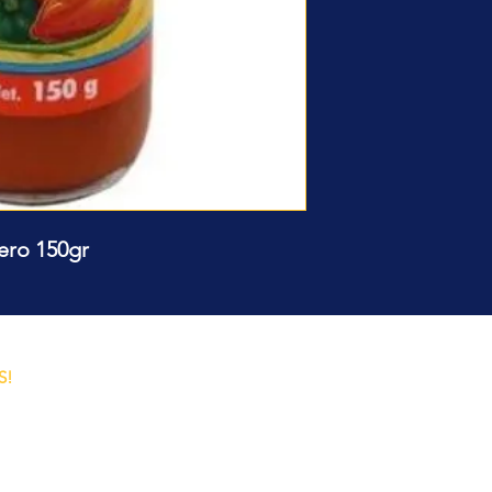
nero 150gr
o y
S!