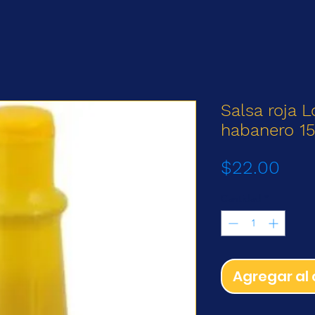
Salsa roja L
habanero 15
Prec
$22.00
Cantidad
*
Agregar al 