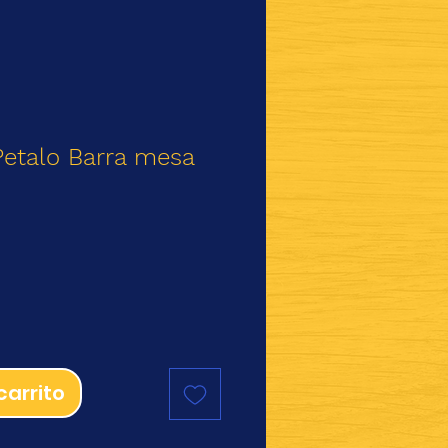
 Petalo Barra mesa
io
carrito