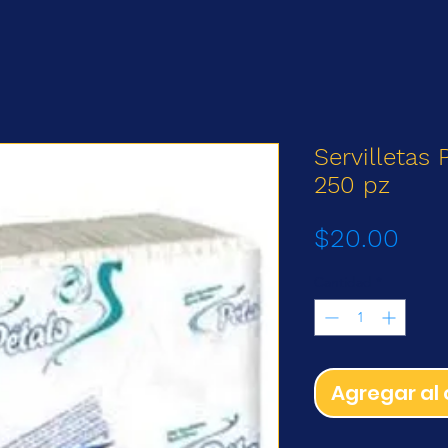
Servilletas
250 pz
Prec
$20.00
Cantidad
*
Agregar al 