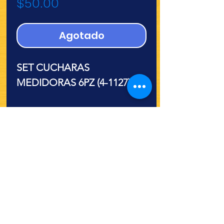
Precio
$50.00
Agotado
SET CUCHARAS
MEDIDORAS 6PZ (4-1127)
¿Quieres ver lo nuevo y
recetas?
¡SÍGUENOS!