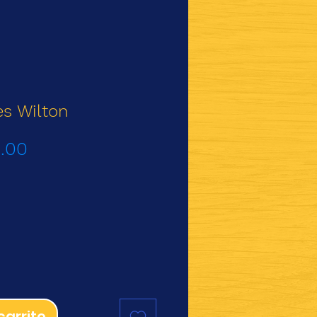
es Wilton
Precio
0.00
de
oferta
carrito