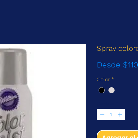
Spray color
Desde
$11
Color
*
Cantidad
*
Agregar al 