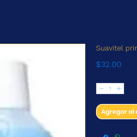
Suavitel pr
Prec
$32.00
Cantidad
*
Agregar al 