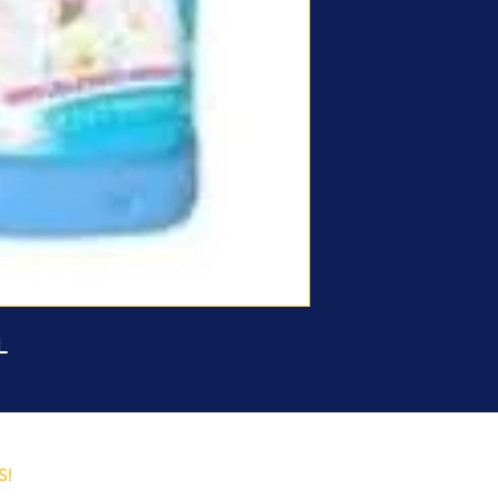
1L
o y
S!