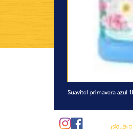
Suavitel primavera azul 
¿Quieres ver lo nuev
recetas?
¡SÍGUENO