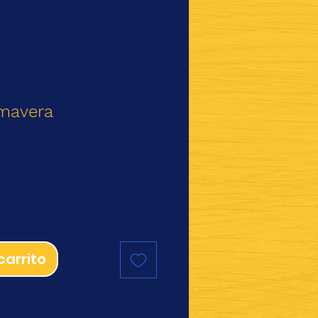
imavera
io
carrito