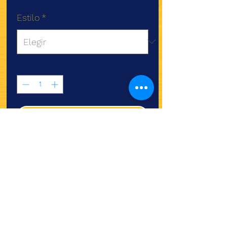
Estilo
*
Cantidad
*
Agregar al carrito
¿Quieres ver lo nuevo y
recetas?
¡SÍGUENOS!