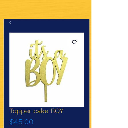
Topper cake BOY
Precio
$45.00