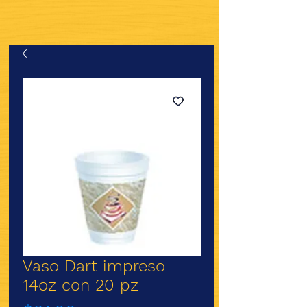
Vaso Dart impreso
14oz con 20 pz