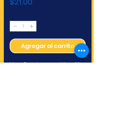
Precio
$21.00
Cantidad
*
Agregar al carrito
Vaso Dart impreso 14oz 20
pz (14j 16g)
¿Quieres ver lo nuevo y
recetas?
¡SÍGUENOS!