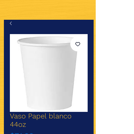
Vaso Papel blanco
44oz