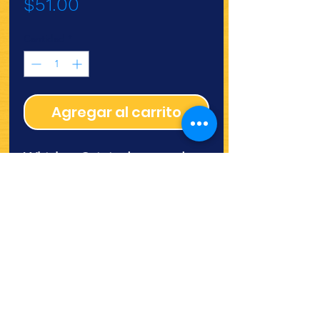
Precio
$51.00
Cantidad
*
Agregar al carrito
Whiskas Original a granel.
¿Quieres ver lo nuevo y
recetas?
¡SÍGUENOS!