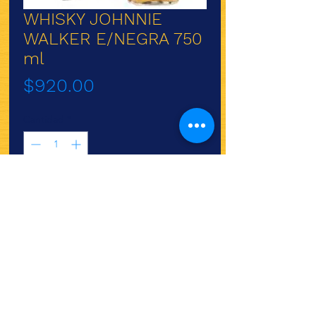
WHISKY JOHNNIE
WALKER E/NEGRA 750
ml
Precio
$920.00
Cantidad
*
Agregar al carrito
¿Quieres ver lo nuevo y