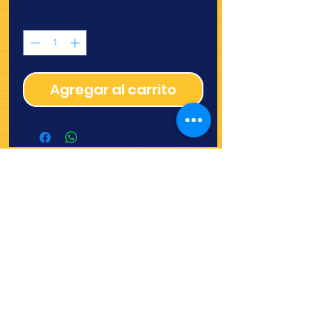
Cantidad
*
Agregar al carrito
¿Quieres ver lo nuevo y
recetas?
¡SÍGUENOS!